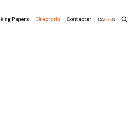
king Papers
Directorio
Contactar
CA
ES
EN