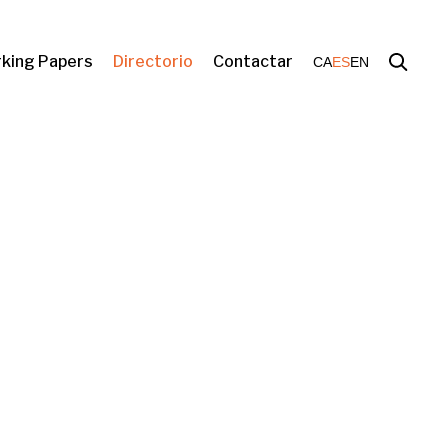
king Papers
Directorio
Contactar
CA
ES
EN