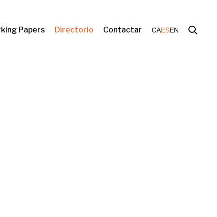
king Papers
Directorio
Contactar
CA
ES
EN