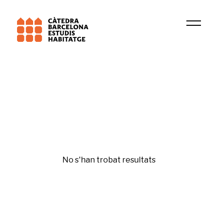
Institució
ACC
Bona administració
No s'han trobat resultats