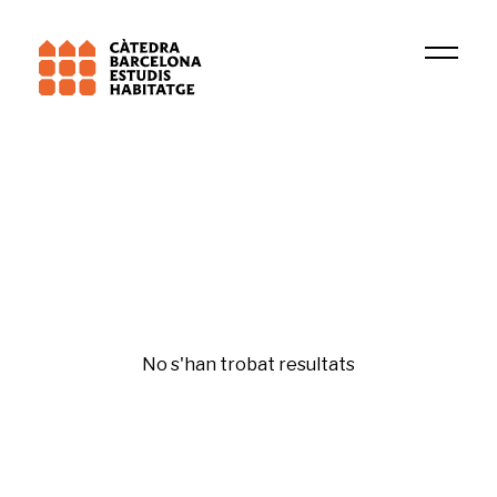
Institució
PsicoSAO
Bona administració
No s'han trobat resultats