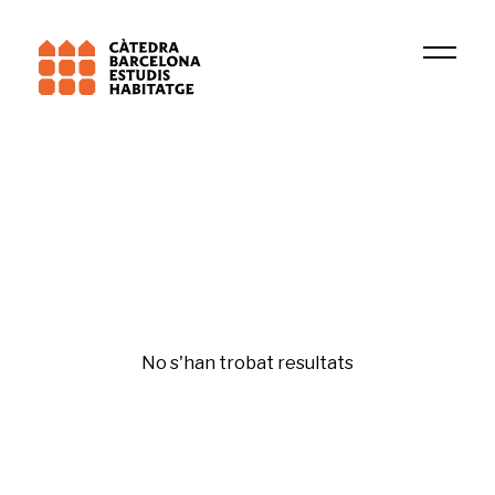
Institució
GURB
Bona administració
No s'han trobat resultats