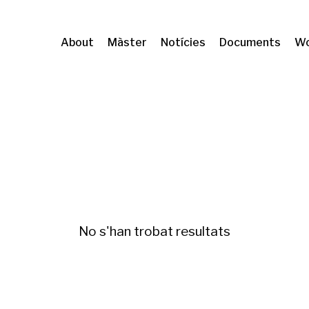
About
Màster
Notícies
Documents
Wo
n y desigualdades
No s'han trobat resultats