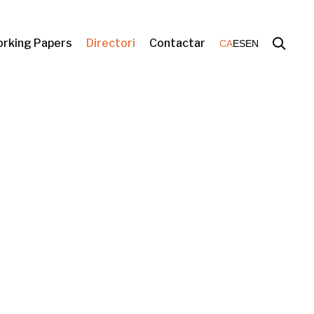
rking Papers
Directori
Contactar
CA
ES
EN