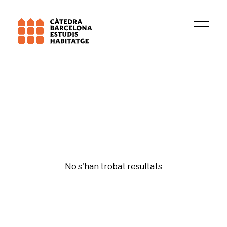
Institució
GREDS-EMCONET
Gentrificación y desigualdades
No s'han trobat resultats