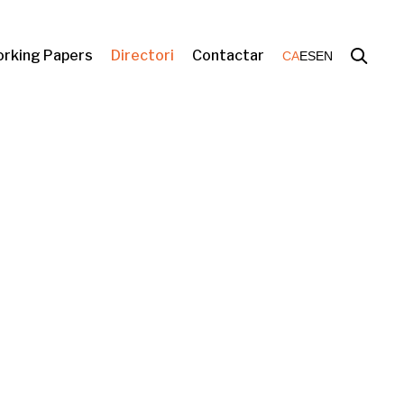
rking Papers
Directori
Contactar
CA
ES
EN