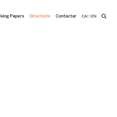
king Papers
Directorio
Contactar
CA
ES
EN