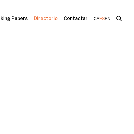
king Papers
Directorio
Contactar
CA
ES
EN