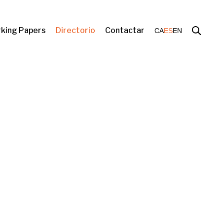
king Papers
Directorio
Contactar
CA
ES
EN