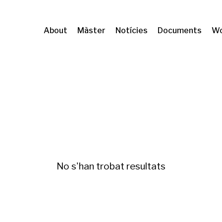
About
Màster
Notícies
Documents
Wo
at ambiental
No s'han trobat resultats