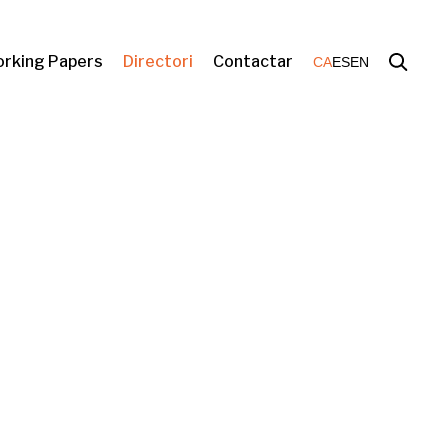
rking Papers
Directori
Contactar
CA
ES
EN