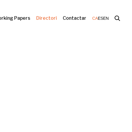
rking Papers
Directori
Contactar
CA
ES
EN