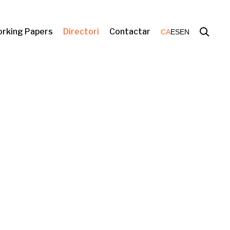
rking Papers
Directori
Contactar
CA
ES
EN