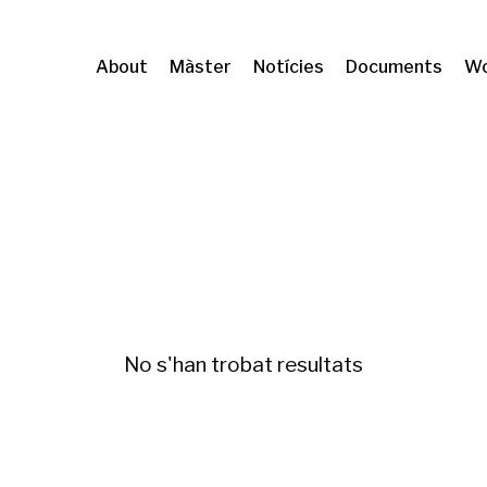
About
Màster
Notícies
Documents
Wo
at ambiental
No s'han trobat resultats