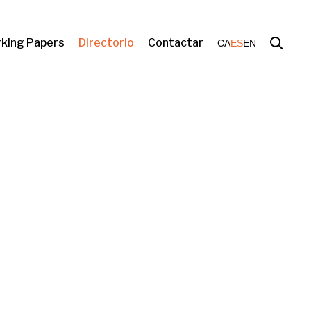
king Papers
Directorio
Contactar
CA
ES
EN