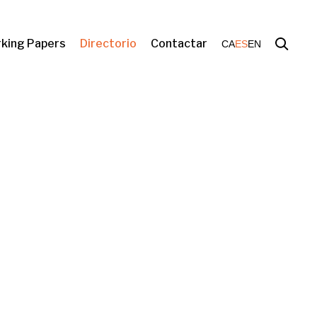
king Papers
Directorio
Contactar
CA
ES
EN