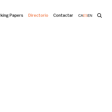
king Papers
Directorio
Contactar
CA
ES
EN