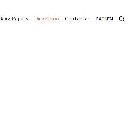
king Papers
Directorio
Contactar
CA
ES
EN