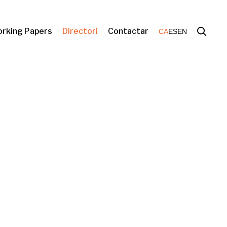
rking Papers
Directori
Contactar
CA
ES
EN